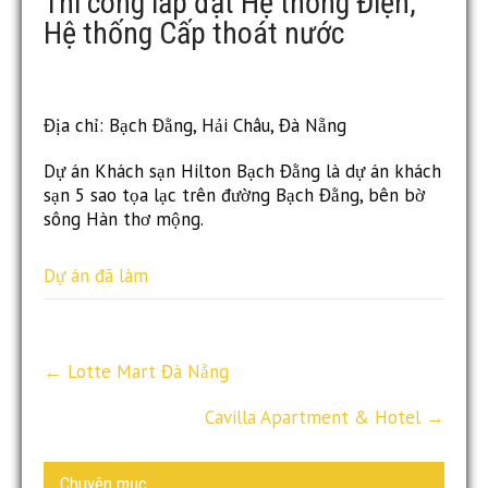
Thi công lắp đặt Hệ thống Điện,
Hệ thống Cấp thoát nước
Địa chỉ: Bạch Đằng, Hải Châu, Đà Nẵng
Dự án Khách sạn Hilton Bạch Đằng là dự án khách
sạn 5 sao tọa lạc trên đường Bạch Đằng, bên bờ
sông Hàn thơ mộng.
Dự án đã làm
P
←
Lotte Mart Đà Nẵng
o
s
Cavilla Apartment & Hotel
→
t
n
a
Chuyên mục