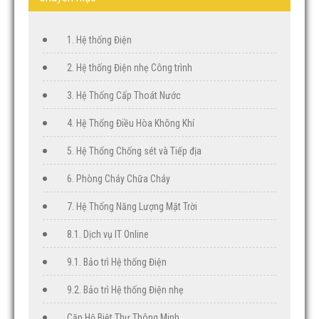
v
i
g
1. Hệ thống Điện
a
2. Hệ thống Điện nhẹ Công trình
t
i
3. Hệ Thống Cấp Thoát Nước
o
n
4. Hệ Thống Điều Hòa Không Khí
5. Hệ Thống Chống sét và Tiếp địa
6. Phòng Cháy Chữa Cháy
7. Hệ Thống Năng Lượng Mặt Trời
8.1. Dịch vụ IT Online
9.1. Bảo trì Hệ thống Điện
9.2. Bảo trì Hệ thống Điện nhẹ
Căn Hộ Biệt Thự Thông Minh