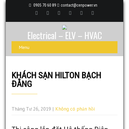
0905 70 60 89
contact@cenpower.vn
Electrical – ELV – HVAC
Menu
KHÁCH SẠN HILTON BẠCH
ĐẰNG
Tháng Tư 26, 2019
|
Không có phản hồi