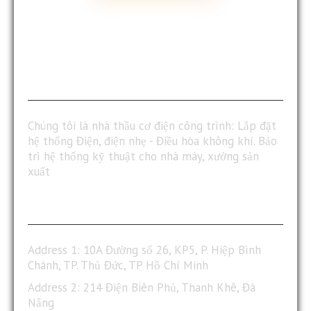
ABOUT US
Chúng tôi là nhà thầu cơ điện công trình: Lắp đặt
hệ thống Điện, điện nhẹ - Điều hòa không khí. Bảo
trì hệ thống kỹ thuật cho nhà máy, xưởng sản
xuất
CONTACT INFO
Address 1: 10A Đường số 26, KP5, P. Hiệp Bình
Chánh, TP. Thủ Đức, TP Hồ Chí Minh
Address 2: 214 Điện Biên Phủ, Thanh Khê, Đà
Nẵng